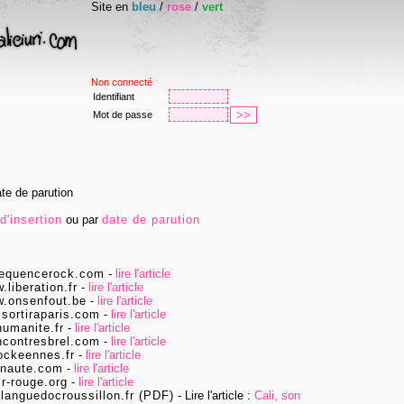
Site en
bleu
/
rose
/
vert
Non connecté
Identifiant
Mot de passe
ate de parution
d'insertion
ou par
date de parution
requencerock.com
-
lire l'article
.liberation.fr
-
lire l'article
.onsenfout.be
-
lire l'article
sortiraparis.com
-
lire l'article
umanite.fr
-
lire l'article
contresbrel.com
-
lire l'article
ockeennes.fr
-
lire l'article
rnaute.com
-
lire l'article
r-rouge.org
-
lire l'article
languedocroussillon.fr (PDF)
- Lire l'article :
Cali, son