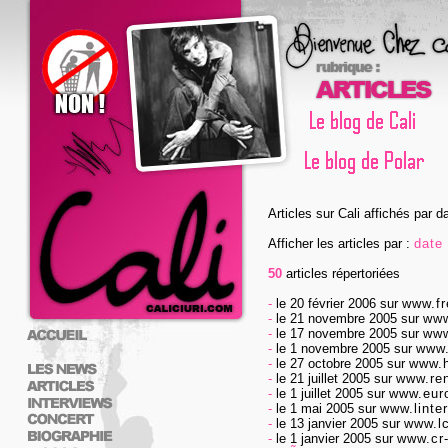
Articles sur Cali affichés par d
Afficher les articles par :
date 
50
articles répertoriées
-
le 20 février 2006
sur
www.f
-
le 21 novembre 2005
sur
www
-
le 17 novembre 2005
sur
www
-
le 1 novembre 2005
sur
www.
-
le 27 octobre 2005
sur
www.h
-
le 21 juillet 2005
sur
www.ren
-
le 1 juillet 2005
sur
www.eur
-
le 1 mai 2005
sur
www.linte
-
le 13 janvier 2005
sur
www.lc
-
le 1 janvier 2005
sur
www.cr-