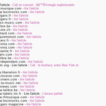
 l'article :
Cali en concert : lâ€™Ã©nergie euphorisante
imusique.com
-
lire l'article
w.lesinrocks.com
-
lire l'article
igaro.fr
-
lire l'article
igaro.fr
-
lire l'article
xx-music.com
-
lire l'article
ibre.be
-
lire l'article
ote.ch
-
lire l'article
utard.com
-
lire l'article
quiemenuit.com
-
lire l'article
aro.fr
-
lire l'article
ronia.com
-
lire l'article
ronia.com
-
lire l'article
anite.fr
-
lire l'article
ein.com
-
lire l'article
libre.be
-
lire l'article
independant.com
-
lire l'article
lm.org
- Lire l'article :
Cali : le bonheur, entre New York et
.liberation.fr
-
lire l'article
incever.com
-
lire l'article
rinein.com
-
lire l'article
la-music.net
-
lire l'article
pnews.com
-
lire l'article
.lalibre.be
-
lire l'article
.labels.tm.fr
- Lire l'article :
L'amour parfait
w.rfimusique.com
-
lire l'article
w.lesinrocks.com
-
lire l'article
figaro magazine
-
lire l'article