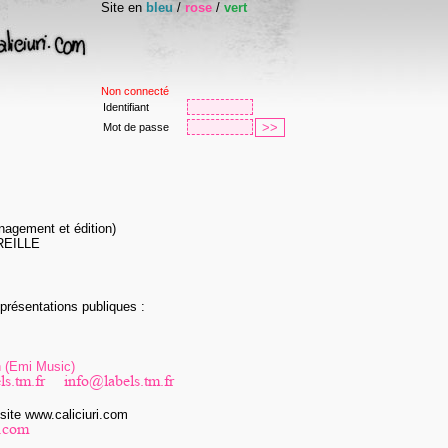
Site en
bleu
/
rose
/
vert
Non connecté
Identifiant
Mot de passe
nagement et édition)
REILLE
présentations publiques :
n (Emi Music)
site www.caliciuri.com