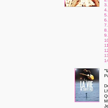
3.
4.
5.
6.
7.
8.
9.
1
11
1
1
1
"
P
Do
L
Q
M
J