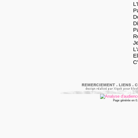
L'
P
D
Di
Pa
R
Je
L'
El
C
Page générée en 0