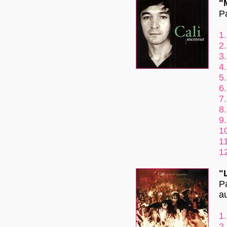
"
P
1.
2.
3.
4.
5.
6.
7.
8.
9.
1
11
1
"
P
au
1.
2.