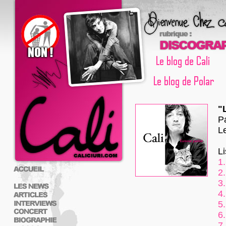
"
P
L
L
1.
2.
3.
4.
5.
6.
7.