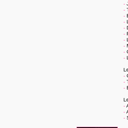
-
J
-
T
-
E
-
L
-
D
-
-
L
-
M
-
C
-
L
Le
-
C
-
T
-
E
L
-
A
-
A
-
S