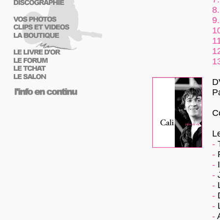
8.
9.
1
11
1
1
D
P
C
L
-
T
-
P
-
I
-
J
-
L
-
D
-
L
-
A