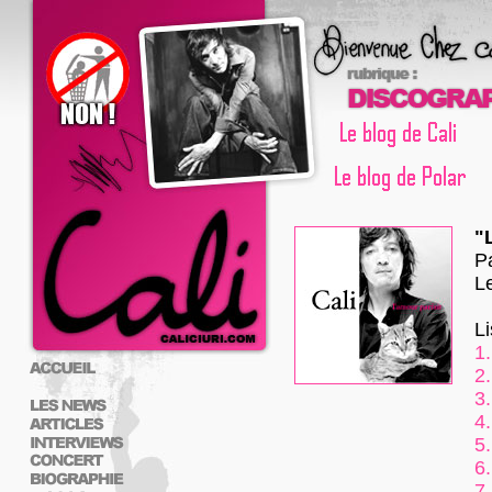
"
P
L
L
1.
2.
3.
4.
5.
6.
7.