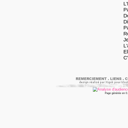
L'
P
D
Di
Pa
R
Je
L'
El
C
Page générée en 0