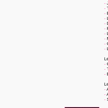
-
J
-
T
-
E
-
L
-
D
-
-
L
-
M
-
C
-
L
Le
-
C
-
T
-
E
L
-
A
-
A
-
S