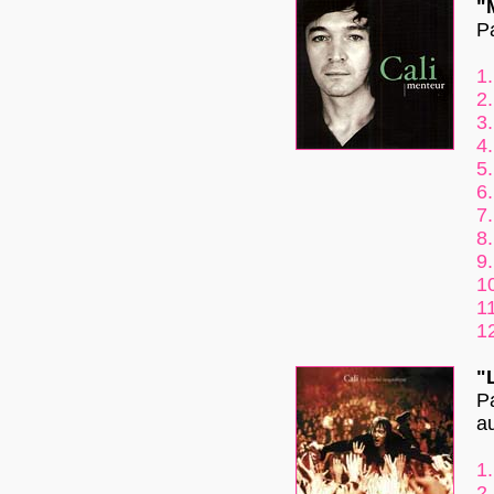
"
P
1.
2.
3.
4.
5.
6.
7.
8.
9.
1
11
1
"
P
au
1.
2.