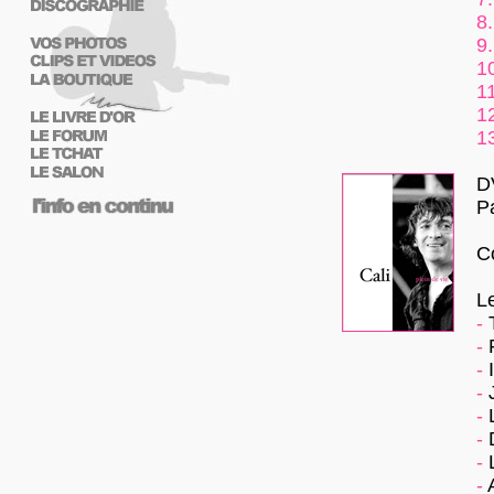
8.
9.
1
11
1
1
D
P
C
L
-
T
-
P
-
I
-
J
-
L
-
D
-
L
-
A