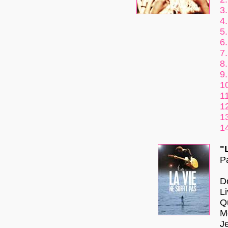
3.
4.
5.
6.
7.
8.
9.
1
11
1
1
1
"
P
Do
L
Q
M
J