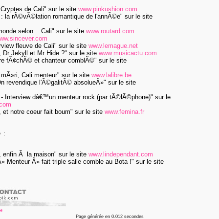
es Cryptes de Cali"
sur le site
www.pinkushion.com
Cali : la rÃ©vÃ©lation romantique de l'annÃ©e"
sur le site
e monde selon... Cali"
sur le site
www.routard.com
ww.sincever.com
terview fleuve de Cali"
sur le site
www.lemague.net
li, Dr Jekyll et Mr Hide ?"
sur le site
www.musicactu.com
"PÃ¨re fÃ¢chÃ© et chanteur comblÃ©"
sur le site
ali mÃ»ri, Cali menteur"
sur le site
www.lalibre.be
"Â«On revendique l'Ã©galitÃ© absolueÂ»"
sur le site
"Cali - Interview dâ€™un menteur rock (par tÃ©lÃ©phone)"
sur le
.com
li, et notre coeur fait boum"
sur le site
www.femina.fr
 :
ali, enfin Ã la maison"
sur le site
www.lindependant.com
e Â« Menteur Â» fait triple salle comble au Bota !"
sur le site
Page générée en 0.012 secondes