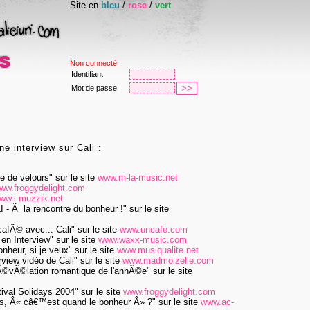
Site en
bleu
/
rose
/
vert
Non connecté
Identifiant
Mot de passe
ne interview sur Cali :
tte de velours"
sur le site
www.m-la-music.net
ww.froggydelight.com
ww.i-muzzik.net
ALI - Ã la rencontre du bonheur !"
sur le site
n cafÃ© avec... Cali"
sur le site
www.uncafe.com
li en Interview"
sur le site
www.waxx-music.com
 bonheur, si je veux"
sur le site
www.musiqualite.net
terview vidéo de Cali"
sur le site
www.madmoizelle.com
la rÃ©vÃ©lation romantique de l'annÃ©e"
sur le site
estival Solidays 2004"
sur le site
www.froggydelight.com
"Alors, Â« câ€™est quand le bonheur Â» ?"
sur le site
www.ac-