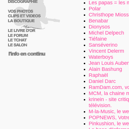
Les papas = les
Polar
Christhope Mios
Benabar
Dionysos
Michel Delpech
Tiéfaine
Sanséverino
Vincent Delerm
Waterboys
Jean Louis Auber
Alain Bashung
Raphaël
Daniel Darc
RamDam.com, vot
MCM, la chaine m
krinein - site crit
télévision.
M-la-Music, le we
POPNEWS, Votre 
Pinkushion, le we