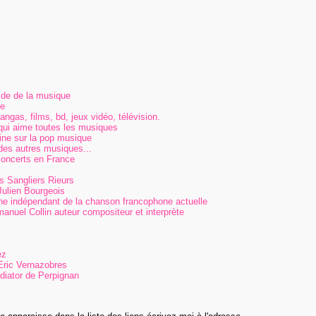
de de la musique
le
 mangas, films, bd, jeux vidéo, télévision.
qui aime toutes les musiques
e sur la pop musique
des autres musiques...
concerts en France
s Sangliers Rieurs
Julien Bourgeois
ne indépendant de la chanson francophone actuelle
el Collin auteur compositeur et interprète
ez
Eric Vernazobres
ediator de Perpignan