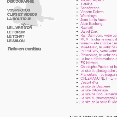
Michel Delpech
Tiéfaine
Sanséverino
Vincent Delerm
Waterboys
Jean Louis Aubert
Alain Bashung
Raphaël
Daniel Darc
RamDam.com, votre gui
MCM, la chaine musica
krinein - site critique :
M-la-Music, le webzine 
POPNEWS, Votre webzin
Pinkushion, le webzine 
La base d'informations 
EK Network
Christophe Pochon et le
Le site du photographe 
Francofans - Le magazi
CHEZMANU.NET - Emmanu
L'esprit d'ici
Le site de Daguerre
Le site d'Aguinalin
Le site de Bob Fernand
Le site du photographe 
Le site de la salle El M