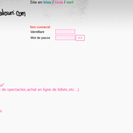
Site en
bleu
/
rose
/
vert
Non connecté
Identifiant
Mot de passe
ur"
 de spectacles,achat en ligne de billets,etc...)
ns