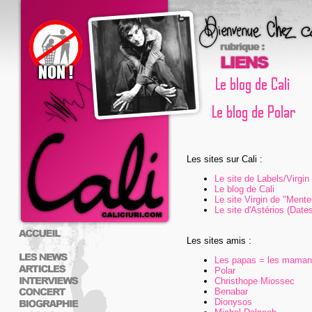
Les sites sur Cali :
Le site de Labels/Virgin
Le blog de Cali
Le site Virgin de "Mente
Le site d'Astérios (Dates
Les sites amis :
Les papas = les mama
Polar
Christhope Miossec
Benabar
Dionysos