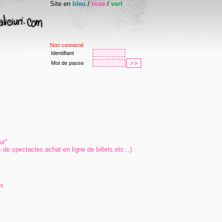
Site en
bleu
/
rose
/
vert
Non connecté
Identifiant
Mot de passe
ur"
 de spectacles,achat en ligne de billets,etc...)
ns