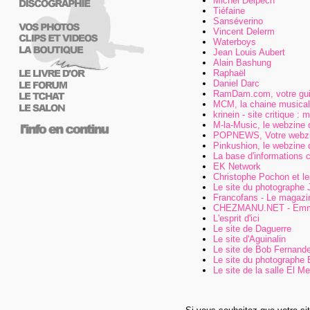
Michel Delpech
Tiéfaine
Sanséverino
Vincent Delerm
Waterboys
Jean Louis Aubert
Alain Bashung
Raphaël
Daniel Darc
RamDam.com, votre gui
MCM, la chaine musica
krinein - site critique :
M-la-Music, le webzine 
POPNEWS, Votre webzin
Pinkushion, le webzine 
La base d'informations 
EK Network
Christophe Pochon et le
Le site du photographe 
Francofans - Le magazi
CHEZMANU.NET - Emmanu
L'esprit d'ici
Le site de Daguerre
Le site d'Aguinalin
Le site de Bob Fernand
Le site du photographe 
Le site de la salle El M