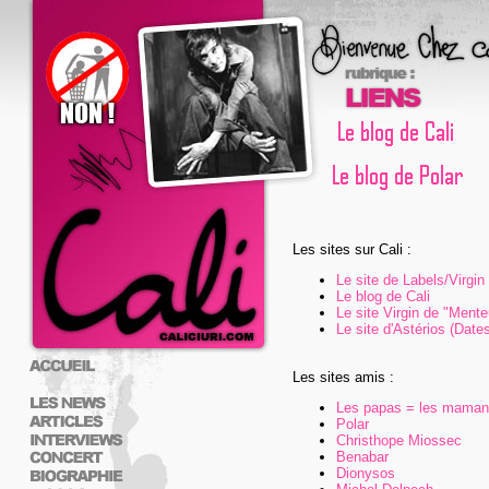
Les sites sur Cali :
Le site de Labels/Virgin
Le blog de Cali
Le site Virgin de "Mente
Le site d'Astérios (Dates
Les sites amis :
Les papas = les mama
Polar
Christhope Miossec
Benabar
Dionysos