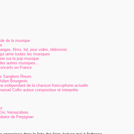
de de la musique
le
 mangas, films, bd, jeux vidéo, télévision.
qui aime toutes les musiques
e sur la pop musique
des autres musiques...
concerts en France
s Sangliers Rieurs
Julien Bourgeois
ne indépendant de la chanson francophone actuelle
el Collin auteur compositeur et interprète
ez
Eric Vernazobres
ediator de Perpignan