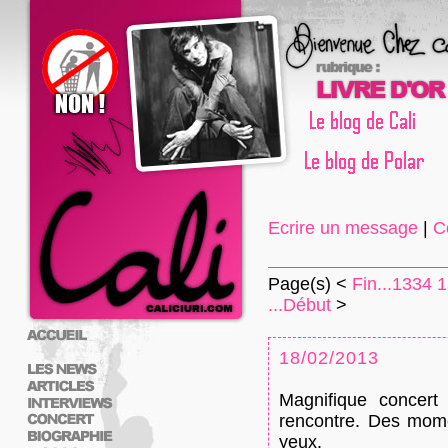
Ecrire un message
|
C
Page(s) <
Fin...
1334
1
...Début
>
18/02/2013
Magnifique concert 
rencontre. Des momen
yeux.