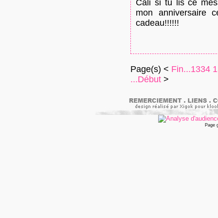
Cali si tu lis ce m
mon anniversaire c
cadeau!!!!!!
Page(s) <
Fin...
1334
1
...Début
>
Page 