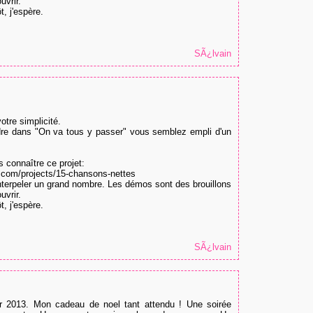
uvrir.
t, j'espère.
SÃ¿lvain
otre simplicité.
ndre dans "On va tous y passer" vous semblez empli d'un
 connaître ce projet:
com/projects/15-chansons-nettes
interpeler un grand nombre. Les démos sont des brouillons
uvrir.
t, j'espère.
SÃ¿lvain
er 2013. Mon cadeau de noel tant attendu ! Une soirée