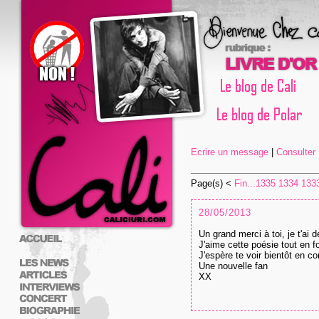
Ecrire un message
|
Consulter L
Page(s) <
Fin...
1335
1334
133
28/05/2013
Un grand merci à toi, je t'ai 
J'aime cette poésie tout en fo
J'espère te voir bientôt en c
Une nouvelle fan
XX