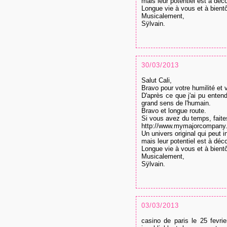
mais leur potentiel est à déco
Longue vie à vous et à bientô
Musicalement,
Sÿlvain.
30/03/2013
Salut Cali,
Bravo pour votre humilité et v
D'après ce que j'ai pu ente
grand sens de l'humain.
Bravo et longue route.
Si vous avez du temps, faites
http://www.mymajorcompany.
Un univers original qui peut 
mais leur potentiel est à déco
Longue vie à vous et à bientô
Musicalement,
Sÿlvain.
03/03/2013
casino de paris le 25 fevri