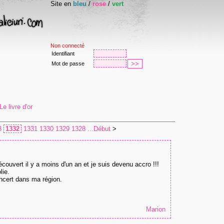
Site en
bleu
/
rose
/
vert
Non connecté
Identifiant
Mot de passe
e livre d'or
3
1332
1331
1330
1329
1328
...Début
>
découvert il y a moins d'un an et je suis devenu accro !!!
lie.
oncert dans ma région.
Marion