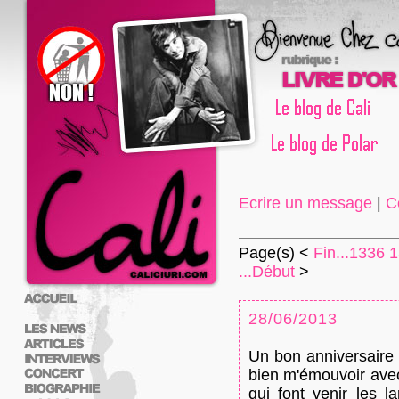
Ecrire un message
|
C
Page(s) <
Fin...
1336
1
...Début
>
28/06/2013
Un bon anniversaire 
bien m'émouvoir ave
qui font venir les l