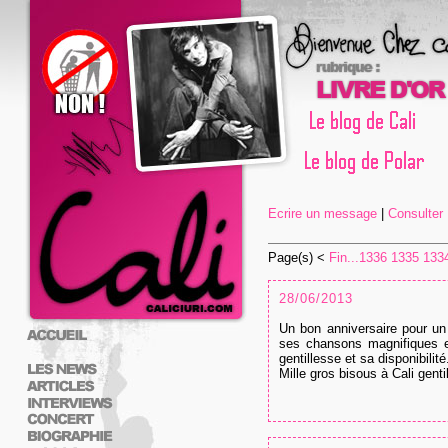
Ecrire un message
|
Consulter L
Page(s) <
Fin...
1336
1335
133
28/06/2013
Un bon anniversaire pour un 
ses chansons magnifiques et
gentillesse et sa disponibilité
Mille gros bisous à Cali genti