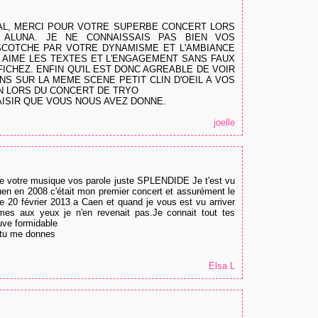
AL, MERCI POUR VOTRE SUPERBE CONCERT LORS
 ALUNA. JE NE CONNAISSAIS PAS BIEN VOS
 SCOTCHE PAR VOTRE DYNAMISME ET L'AMBIANCE
AI AIME LES TEXTES ET L'ENGAGEMENT SANS FAUX
ICHEZ. ENFIN QU'IL EST DONC AGREABLE DE VOIR
NS SUR LA MEME SCENE PETIT CLIN D'OEIL A VOS
N LORS DU CONCERT DE TRYO
AISIR QUE VOUS NOUS AVEZ DONNE.
joelle
uve votre musique vos parole juste SPLENDIDE Je t'est vu
uen en 2008 c'était mon premier concert et assurément le
e 20 février 2013 a Caen et quand je vous est vu arriver
rmes aux yeux je n'en revenait pas.Je connait tout tes
uve formidable
 tu me donnes
Elsa L