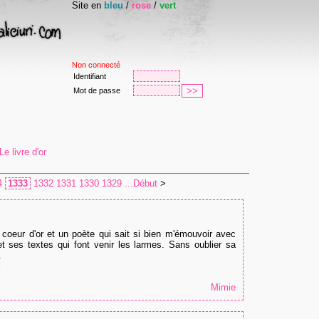
Site en
bleu
/
rose
/
vert
Non connecté
Identifiant
Mot de passe
e livre d'or
4
1333
1332
1331
1330
1329
...Début
>
coeur d'or et un poète qui sait si bien m'émouvoir avec
 ses textes qui font venir les larmes. Sans oublier sa
.
l
Mimie