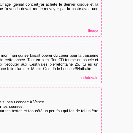
riage (génial concert)j'ai acheté le dernier disque et la
e l'a vendu devait me le renvoyer par la poste avec une
linage
mon mari qui se faisait opérer du coeur pour la troisième
 de cette année. Tout va bien. Ton CD tourne en boucle et
 t'écouter aux Cestivales pierrefontaine 25. tu es un
e folie d'artiste. Merci. C'est là le bonheur!!Nathalie
nathdevalo
e si beau concert à Vence.
r tes sourires.
 tes textes et ton côté un peu fou qui fait de toi un être