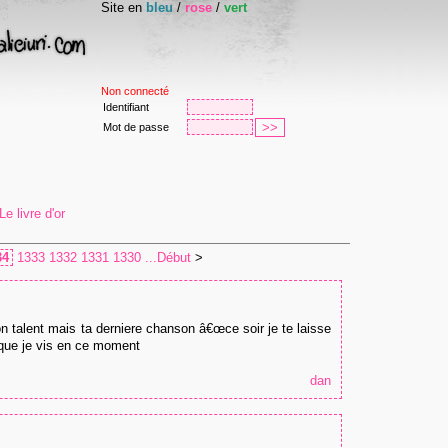
Site en
bleu
/
rose
/
vert
Non connecté
Identifiant
Mot de passe
e livre d'or
34
1333
1332
1331
1330
...Début
>
n talent mais ta derniere chanson â€œce soir je te laisse
 que je vis en ce moment
dan