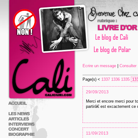
Ecrire un message
|
Consulter L
Page(s) <
1337
1336
1335
13
29/09/2013
Merci et encore merci pour to
partirâ€ est excactement ce
11/09/2013