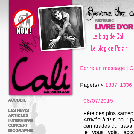
Ecrire un message
|
C
Page(s) <
1337
1336
08/07/2015
Fête des pins samedi 
Arrivée à 19h pour 
camarades qui travaill
je vous vois, acc