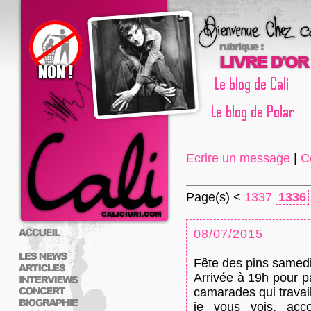
Ecrire un message
|
C
Page(s) <
1337
1336
08/07/2015
Fête des pins samedi 
Arrivée à 19h pour 
camarades qui travaill
je vous vois, acc