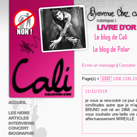
Ecrire un message
|
Consulter L
Page(s) <
1337
1336
1335
13
11/11/2018
je vous ai rencontré ce jour
similitudes autre que je m
BRUNO soit né en 1968 ,
vous souhaite une belle vie 
affectueusement MIREILLE