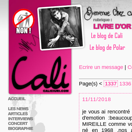
Ecrire un message
|
C
Page(s) <
1337
1336
11/11/2018
je vous ai rencontré
d'emotion :beaucoup
MIREILLE comme vo
né en 1968 ,nos