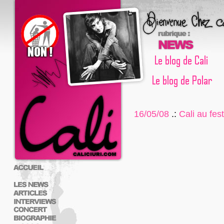
16/05/08
.:
Cali au fes