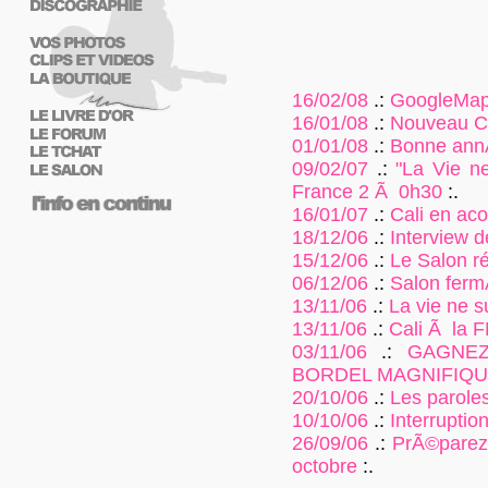
16/02/08
.:
GoogleMap s
16/01/08
.:
Nouveau Cl
01/01/08
.:
Bonne ann
09/02/07
.:
"La Vie ne
France 2 Ã 0h30
:.
16/01/07
.:
Cali en aco
18/12/06
.:
Interview d
15/12/06
.:
Le Salon r
06/12/06
.:
Salon ferm
13/11/06
.:
La vie ne su
13/11/06
.:
Cali Ã la 
03/11/06
.:
GAGNEZ
BORDEL MAGNIFIQU
20/10/06
.:
Les paroles
10/10/06
.:
Interruption
26/09/06
.:
PrÃ©parez 
octobre
:.