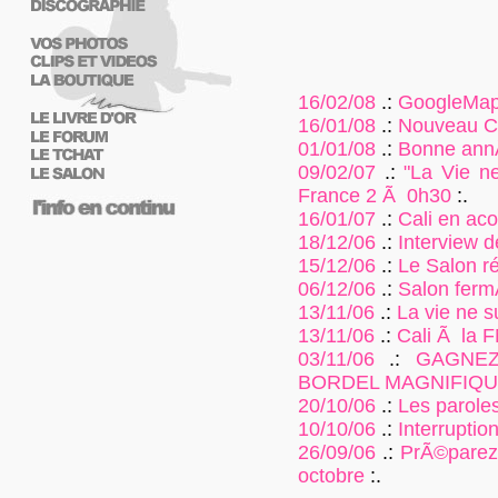
16/02/08
.:
GoogleMap s
16/01/08
.:
Nouveau Cl
01/01/08
.:
Bonne ann
09/02/07
.:
"La Vie ne
France 2 Ã 0h30
:.
16/01/07
.:
Cali en aco
18/12/06
.:
Interview d
15/12/06
.:
Le Salon r
06/12/06
.:
Salon ferm
13/11/06
.:
La vie ne su
13/11/06
.:
Cali Ã la 
03/11/06
.:
GAGNEZ
BORDEL MAGNIFIQU
20/10/06
.:
Les paroles
10/10/06
.:
Interruption
26/09/06
.:
PrÃ©parez 
octobre
:.