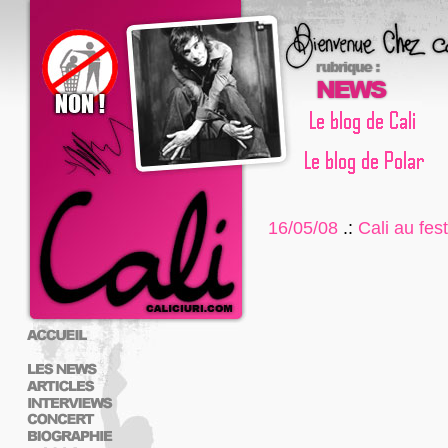
16/05/08
.:
Cali au fes