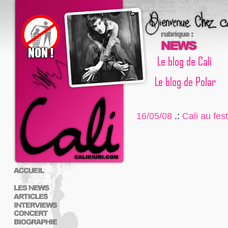
16/05/08
.:
Cali au fes