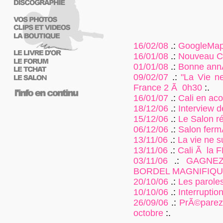
16/02/08
.:
GoogleMap s
16/01/08
.:
Nouveau Cl
01/01/08
.:
Bonne ann
09/02/07
.:
"La Vie ne
France 2 Ã 0h30
:.
16/01/07
.:
Cali en aco
18/12/06
.:
Interview d
15/12/06
.:
Le Salon r
06/12/06
.:
Salon ferm
13/11/06
.:
La vie ne su
13/11/06
.:
Cali Ã la 
03/11/06
.:
GAGNEZ
BORDEL MAGNIFIQU
20/10/06
.:
Les paroles
10/10/06
.:
Interruption
26/09/06
.:
PrÃ©parez 
octobre
:.