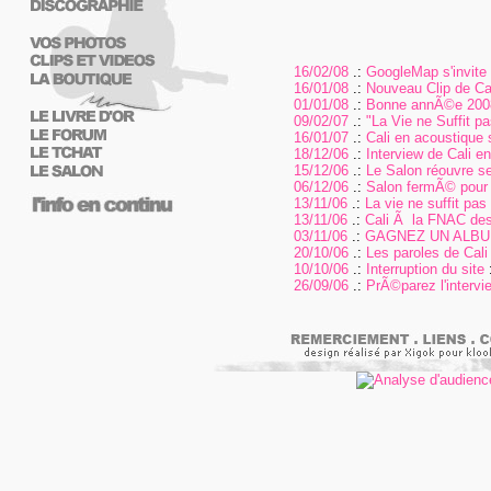
16/02/08
.:
GoogleMap s'invite s
16/01/08
.:
Nouveau Clip de Cal
01/01/08
.:
Bonne annÃ©e 200
09/02/07
.:
"La Vie ne Suffit 
16/01/07
.:
Cali en acoustique 
18/12/06
.:
Interview de Cali e
15/12/06
.:
Le Salon réouvre se
06/12/06
.:
Salon fermÃ© pour
13/11/06
.:
La vie ne suffit pas
13/11/06
.:
Cali Ã la FNAC des
03/11/06
.:
GAGNEZ UN ALBUM
20/10/06
.:
Les paroles de Cali 
10/10/06
.:
Interruption du site
:
26/09/06
.:
PrÃ©parez l'intervi