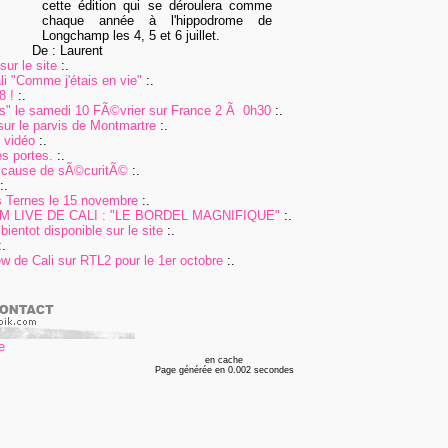
cette édition qui se déroulera comme
chaque année à l'hippodrome de
Longchamp les 4, 5 et 6 juillet.
De : Laurent
ur le site
:.
i "Comme j'étais en vie"
:.
8 !
:.
pas" le samedi 10 FÃ©vrier sur France 2 Ã 0h30
:.
sur le parvis de Montmartre
:.
n vidéo
:.
s portes.
:.
 cause de sÃ©curitÃ©
:.
:.
 Ternes le 15 novembre
:.
 LIVE DE CALI : "LE BORDEL MAGNIFIQUE"
:.
bientot disponible sur le site
:.
.
ew de Cali sur RTL2 pour le 1er octobre
:.
en cache
Page générée en 0.002 secondes