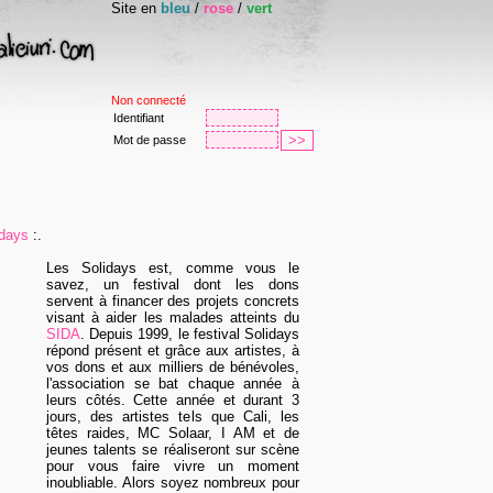
Site en
bleu
/
rose
/
vert
Non connecté
Identifiant
Mot de passe
idays
:.
Les Solidays est, comme vous le
savez, un festival dont les dons
servent à financer des projets concrets
visant à aider les malades atteints du
SIDA
. Depuis 1999, le festival Solidays
répond présent et grâce aux artistes, à
vos dons et aux milliers de bénévoles,
l'association se bat chaque année à
leurs côtés. Cette année et durant 3
jours, des artistes tels que Cali, les
têtes raides, MC Solaar, I AM et de
jeunes talents se réaliseront sur scène
pour vous faire vivre un moment
inoubliable. Alors soyez nombreux pour