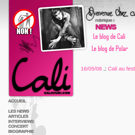
16/05/08
.:
Cali au fes