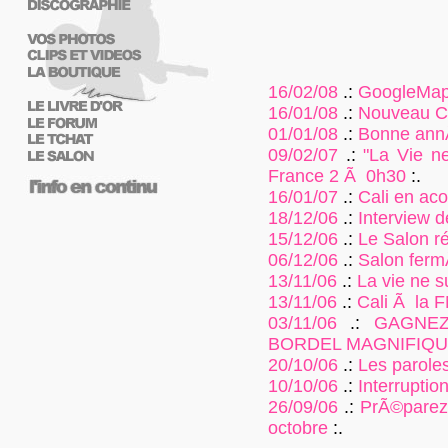
16/02/08
.:
GoogleMap s
16/01/08
.:
Nouveau Cl
01/01/08
.:
Bonne ann
09/02/07
.:
"La Vie ne
France 2 Ã 0h30
:.
16/01/07
.:
Cali en aco
18/12/06
.:
Interview d
15/12/06
.:
Le Salon r
06/12/06
.:
Salon ferm
13/11/06
.:
La vie ne su
13/11/06
.:
Cali Ã la 
03/11/06
.:
GAGNEZ
BORDEL MAGNIFIQU
20/10/06
.:
Les paroles
10/10/06
.:
Interruption
26/09/06
.:
PrÃ©parez 
octobre
:.