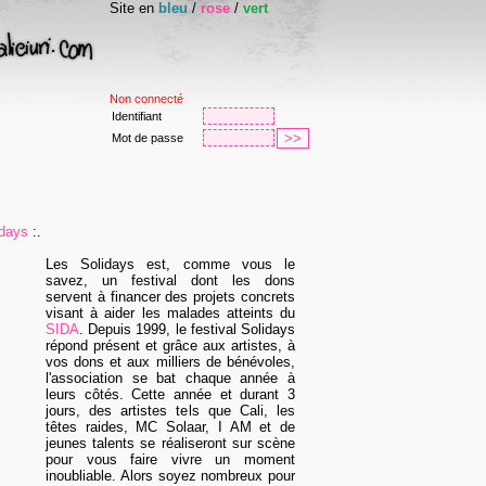
Site en
bleu
/
rose
/
vert
Non connecté
Identifiant
Mot de passe
idays
:.
Les Solidays est, comme vous le
savez, un festival dont les dons
servent à financer des projets concrets
visant à aider les malades atteints du
SIDA
. Depuis 1999, le festival Solidays
répond présent et grâce aux artistes, à
vos dons et aux milliers de bénévoles,
l'association se bat chaque année à
leurs côtés. Cette année et durant 3
jours, des artistes tels que Cali, les
têtes raides, MC Solaar, I AM et de
jeunes talents se réaliseront sur scène
pour vous faire vivre un moment
inoubliable. Alors soyez nombreux pour