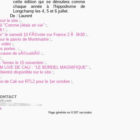
cette édition qui se déroulera comme
chaque année à l'hippodrome de
Longchamp les 4, 5 et 6 juillet.
De : Laurent
ur le site
:.
i "Comme j'étais en vie"
:.
8 !
:.
pas" le samedi 10 FÃ©vrier sur France 2 Ã 0h30
:.
sur le parvis de Montmartre
:.
n vidéo
:.
s portes.
:.
 cause de sÃ©curitÃ©
:.
:.
 Ternes le 15 novembre
:.
 LIVE DE CALI : "LE BORDEL MAGNIFIQUE"
:.
bientot disponible sur le site
:.
.
ew de Cali sur RTL2 pour le 1er octobre
:.
Page générée en 0.007 secondes