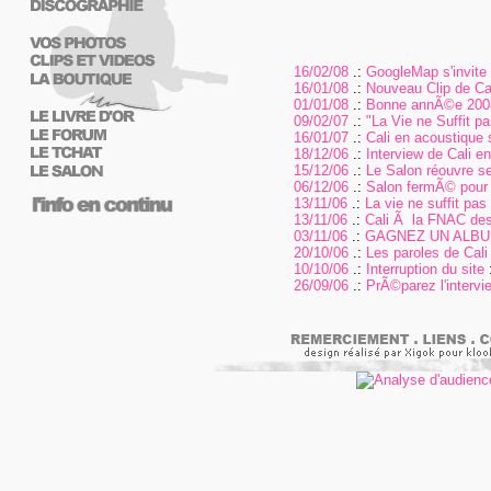
16/02/08
.:
GoogleMap s'invite s
16/01/08
.:
Nouveau Clip de Cal
01/01/08
.:
Bonne annÃ©e 200
09/02/07
.:
"La Vie ne Suffit 
16/01/07
.:
Cali en acoustique 
18/12/06
.:
Interview de Cali e
15/12/06
.:
Le Salon réouvre se
06/12/06
.:
Salon fermÃ© pour
13/11/06
.:
La vie ne suffit pas
13/11/06
.:
Cali Ã la FNAC des
03/11/06
.:
GAGNEZ UN ALBUM
20/10/06
.:
Les paroles de Cali 
10/10/06
.:
Interruption du site
:
26/09/06
.:
PrÃ©parez l'intervi