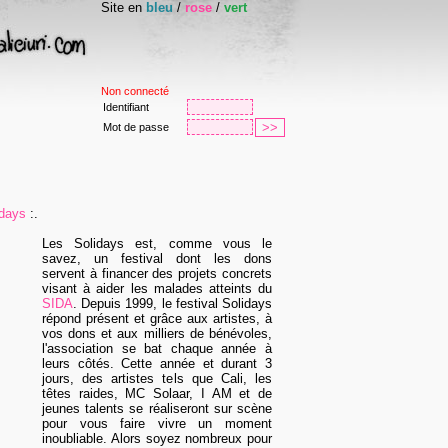
Site en
bleu
/
rose
/
vert
Non connecté
Identifiant
Mot de passe
idays
:.
Les Solidays est, comme vous le
savez, un festival dont les dons
servent à financer des projets concrets
visant à aider les malades atteints du
SIDA
. Depuis 1999, le festival Solidays
répond présent et grâce aux artistes, à
vos dons et aux milliers de bénévoles,
l'association se bat chaque année à
leurs côtés. Cette année et durant 3
jours, des artistes tels que Cali, les
têtes raides, MC Solaar, I AM et de
jeunes talents se réaliseront sur scène
pour vous faire vivre un moment
inoubliable. Alors soyez nombreux pour