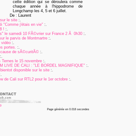
cette édition qui se déroulera comme
chaque année à l'hippodrome de
Longchamp les 4, 5 et 6 juillet.
De : Laurent
ur le site
:.
i "Comme j'étais en vie"
:.
8 !
:.
pas" le samedi 10 FÃ©vrier sur France 2 Ã 0h30
:.
sur le parvis de Montmartre
:.
n vidéo
:.
s portes.
:.
 cause de sÃ©curitÃ©
:.
:.
 Ternes le 15 novembre
:.
 LIVE DE CALI : "LE BORDEL MAGNIFIQUE"
:.
bientot disponible sur le site
:.
.
ew de Cali sur RTL2 pour le 1er octobre
:.
Page générée en 0.016 secondes