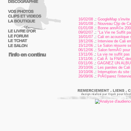
16/02/08
.:
GoogleMap s'invite s
16/01/08
.:
Nouveau Clip de Cal
01/01/08
.:
Bonne annÃ©e 200
09/02/07
.:
"La Vie ne Suffit 
16/01/07
.:
Cali en acoustique 
18/12/06
.:
Interview de Cali e
15/12/06
.:
Le Salon réouvre se
06/12/06
.:
Salon fermÃ© pour
13/11/06
.:
La vie ne suffit pas
13/11/06
.:
Cali Ã la FNAC des
03/11/06
.:
GAGNEZ UN ALBUM
20/10/06
.:
Les paroles de Cali 
10/10/06
.:
Interruption du site
:
26/09/06
.:
PrÃ©parez l'intervi