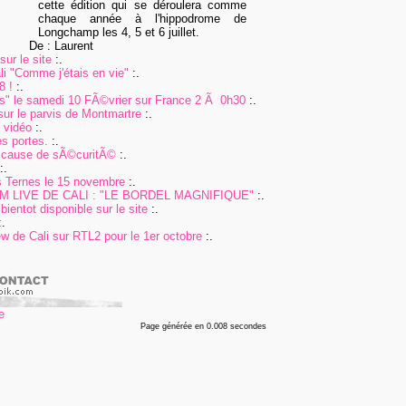
cette édition qui se déroulera comme
chaque année à l'hippodrome de
Longchamp les 4, 5 et 6 juillet.
De : Laurent
ur le site
:.
i "Comme j'étais en vie"
:.
8 !
:.
pas" le samedi 10 FÃ©vrier sur France 2 Ã 0h30
:.
sur le parvis de Montmartre
:.
n vidéo
:.
s portes.
:.
 cause de sÃ©curitÃ©
:.
:.
 Ternes le 15 novembre
:.
 LIVE DE CALI : "LE BORDEL MAGNIFIQUE"
:.
bientot disponible sur le site
:.
.
ew de Cali sur RTL2 pour le 1er octobre
:.
Page générée en 0.008 secondes