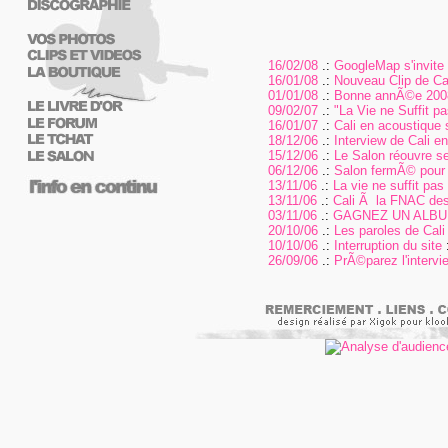
16/02/08
.:
GoogleMap s'invite s
16/01/08
.:
Nouveau Clip de Cal
01/01/08
.:
Bonne annÃ©e 200
09/02/07
.:
"La Vie ne Suffit 
16/01/07
.:
Cali en acoustique 
18/12/06
.:
Interview de Cali e
15/12/06
.:
Le Salon réouvre se
06/12/06
.:
Salon fermÃ© pour
13/11/06
.:
La vie ne suffit pas
13/11/06
.:
Cali Ã la FNAC des
03/11/06
.:
GAGNEZ UN ALBUM
20/10/06
.:
Les paroles de Cali 
10/10/06
.:
Interruption du site
:
26/09/06
.:
PrÃ©parez l'intervi