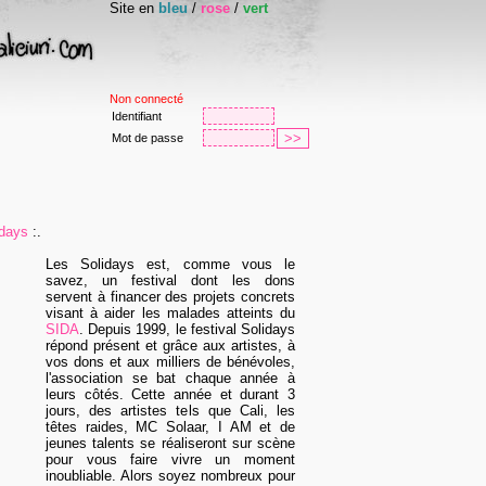
Site en
bleu
/
rose
/
vert
Non connecté
Identifiant
Mot de passe
idays
:.
Les Solidays est, comme vous le
savez, un festival dont les dons
servent à financer des projets concrets
visant à aider les malades atteints du
SIDA
. Depuis 1999, le festival Solidays
répond présent et grâce aux artistes, à
vos dons et aux milliers de bénévoles,
l'association se bat chaque année à
leurs côtés. Cette année et durant 3
jours, des artistes tels que Cali, les
têtes raides, MC Solaar, I AM et de
jeunes talents se réaliseront sur scène
pour vous faire vivre un moment
inoubliable. Alors soyez nombreux pour