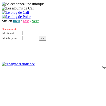
Site en
bleu
/
rose
/
vert
Non connecté
Identifiant
Mot de passe
Page