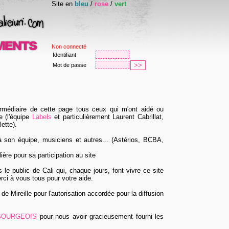
Site en
bleu
/
rose
/
vert
Non connecté
Identifiant
Mot de passe
termédiaire de cette page tous ceux qui m'ont aidé ou
e (l'équipe
Labels
et particulièrement Laurent Cabrillat,
ette).
 son équipe, musiciens et autres... (Astérios, BCBA,
ère pour sa participation au site
 le public de Cali qui, chaque jours, font vivre ce site
erci à vous tous pour votre aide.
e Mireille pour l'autorisation accordée pour la diffusion
 BOURGEOIS
pour nous avoir gracieusement fourni les