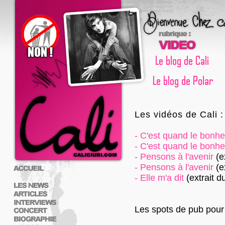
Les vidéos de Cali :
-
C'est quand le bonhe
-
C'est quand le bonhe
-
Pensons à l'avenir
(e
-
Pensons à l'avenir
(e
-
Elle m'a dit
(extrait d
Les spots de pub pour