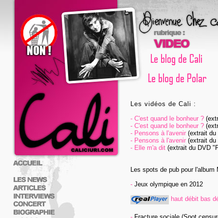
Les vidéos de Cali :
-
C'est quand le bonheur ?
(extr
-
C'est quand le bonheur ?
(extr
-
Pensons à l'avenir
(extrait du
-
Pensons à l'avenir
(extrait du
-
Elle m'a dit
(extrait du DVD "P
Les spots de pub pour l'album
-
Jeux olympique en 2012
haut débit
bas dé
-
Fracture sociale (Spot censur