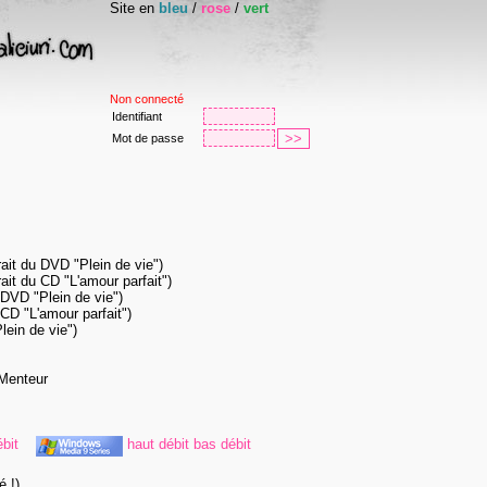
Site en
bleu
/
rose
/
vert
Non connecté
Identifiant
Mot de passe
ait du DVD "Plein de vie")
ait du CD "L'amour parfait")
 DVD "Plein de vie")
 CD "L'amour parfait")
lein de vie")
 Menteur
bit
haut débit
bas débit
é !)