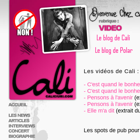
Les vidéos de Cali :
-
C'est quand le bonhe
-
C'est quand le bonhe
-
Pensons à l'avenir
(e
-
Pensons à l'avenir
(e
-
Elle m'a dit
(extrait d
Les spots de pub pour